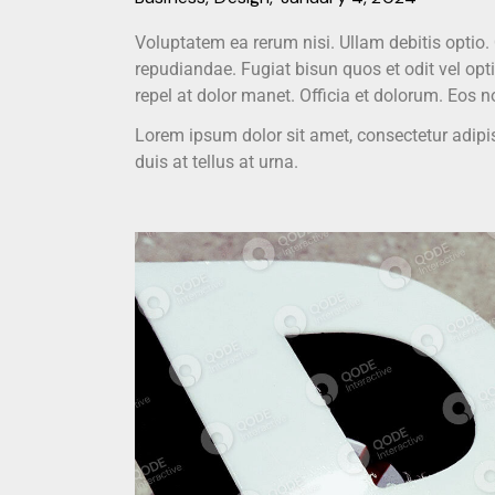
Voluptatem ea rerum nisi. Ullam debitis optio. 
repudiandae. Fugiat bisun quos et odit vel opt
repel at dolor manet. Officia et dolorum. Eos n
Lorem ipsum dolor sit amet, consectetur adipi
duis at tellus at urna.