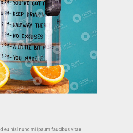
id eu nisl nunc mi ipsum faucibus vitae