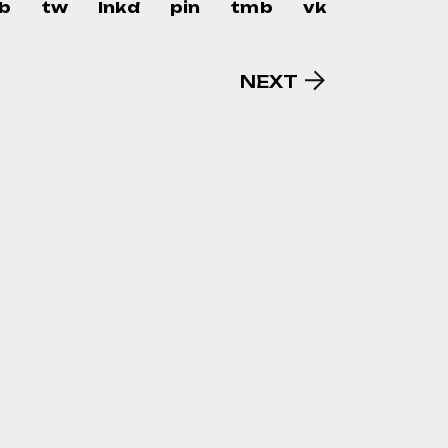
b
tw
lnkd
pin
tmb
vk
NEXT