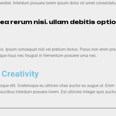
rdiet. Interdum posuere lorem ipsum dolor sit amet consectetur
a rerum nisi. ullam debitis opti
s. Ipsum consequat nisl vel pretium lectus. Purus non enim prae
ique risus nec feugiat in fermentum posuere urna nec.
 Creativity
ue elit. Scelerisque eu ultrices vitae auctor eu augue ut. Enim f
ibus interdum posuere lorem. Est ultricies integer quis auctor 