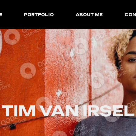
E
PORTFOLIO
ABOUT ME
CON
TIM VAN IRSEL