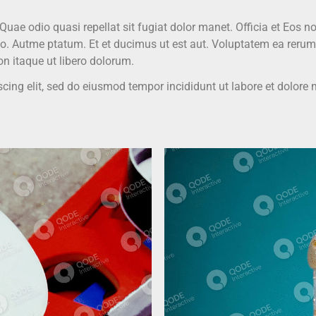
Quae odio quasi repellat sit fugiat dolor manet. Officia et Eos n
io. Autme ptatum. Et et ducimus ut est aut. Voluptatem ea rerum 
on itaque ut libero dolorum.
scing elit, sed do eiusmod tempor incididunt ut labore et dolor