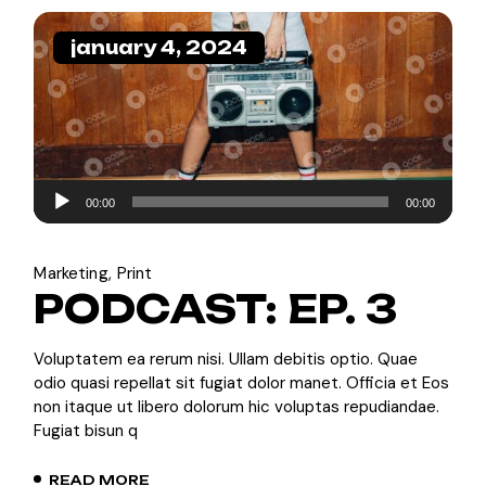
january 4, 2024
Audio
00:00
00:00
Player
Marketing
Print
PODCAST: EP. 3
Voluptatem ea rerum nisi. Ullam debitis optio. Quae
odio quasi repellat sit fugiat dolor manet. Officia et Eos
non itaque ut libero dolorum hic voluptas repudiandae.
Fugiat bisun q
READ MORE