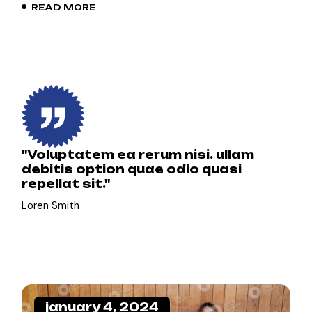
READ MORE
''Voluptatem ea rerum nisi. ullam
debitis option quae odio quasi
repellat sit.''
Loren Smith
january 4, 2024